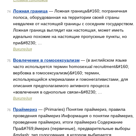
Словарь синонимов
Ложная граница
— Ложная граница&#160; пограничная
74
полоса, оборудованная на территории своей страны
невдалеке от настоящей границы с соседним государством.
Ложная граница выглядит как настоящая, может иметь
идеально похожие на настоящие пропускные пункты, но
при&#8230; …
Википедия
Вовлечение в гомосексуализм
— (в английском языке
75
часто используется термин homosexual recruitment&#160;
вербовка в гомосексуализм)&#160; термин,
использующийся клерикалами и гомонегативистами, для
описания предполагаемого активного процесса
«вовлечения в однополые связи»&#8230; …
Википедия
Праймериз
— (Primaries) Понятие праймериз, правила
76
проведения праймериз Информация о понятии праймериз,
проведение праймериз, итоги праймериз Содержание
Пра&#769;ймериз (первичные), предварительные выборы
&mdash; тип голосования, в котором выбирается